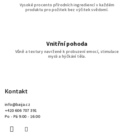
Vysoké procento přírodních ingrediencí v každém
produktu pro požitek bez výčitek svědomí.
Vnitřní pohoda
Vůně a textury navržené k probuzení emocí, stimulace
mysli a hýčkání těla.
Z
á
p
Kontakt
a
info
@
baija.cz
t
+420 606 707 391
í
Po - Pá 9:00 - 16:00