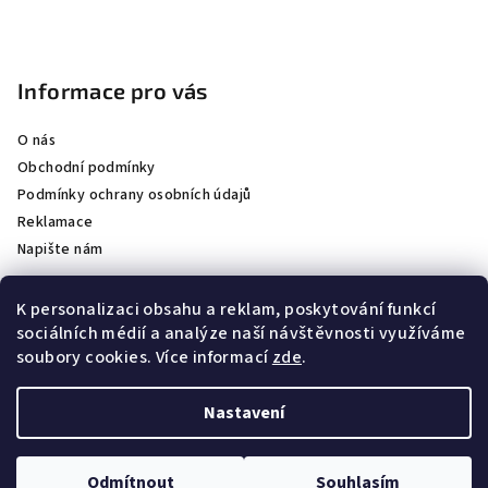
Informace pro vás
O nás
Obchodní podmínky
Podmínky ochrany osobních údajů
Reklamace
Napište nám
K personalizaci obsahu a reklam, poskytování funkcí
sociálních médií a analýze naší návštěvnosti využíváme
Partneři
soubory cookies. Více informací
zde
.
Staňte se naším partnerem
Nastavení
Copyright 2026
BAIJA CZ
. Všechna práva vyhrazena.
Upravit
nastavení cookies
Odmítnout
Souhlasím