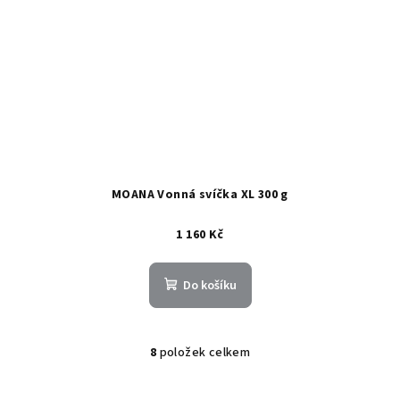
MOANA Vonná svíčka XL 300 g
1 160 Kč
Do košíku
8
položek celkem
O
v