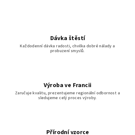
l
á
d
a
c
í
Dávka štěstí
p
Každodenní dávka radosti, chvilka dobré nálady a
r
probuzení smyslů.
v
k
y
v
ý
Výroba ve Francii
p
Zaručuje kvalitu, prezentujeme regionální odbornost a
i
sledujeme celý proces výroby.
s
u
Přírodní vzorce