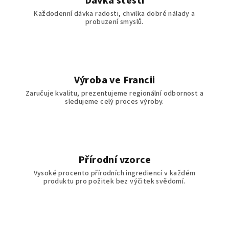
Dávka štěstí
p
Každodenní dávka radosti, chvilka dobré nálady a
r
probuzení smyslů.
v
k
y
v
ý
Výroba ve Francii
p
Zaručuje kvalitu, prezentujeme regionální odbornost a
i
sledujeme celý proces výroby.
s
u
Přírodní vzorce
Vysoké procento přírodních ingrediencí v každém
produktu pro požitek bez výčitek svědomí.