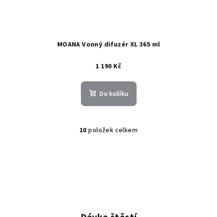
MOANA Vonný difuzér XL 365 ml
1 190 Kč
Do košíku
10
položek celkem
O
v
l
á
d
a
c
í