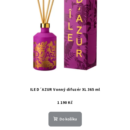
ILE D´AZUR Vonný difuzér XL 365 ml
1 190 Kč
Do košíku