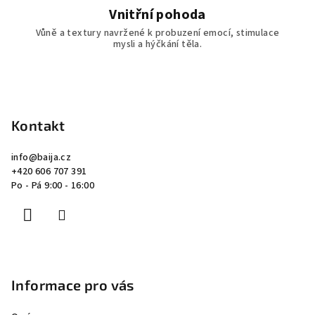
Vnitřní pohoda
Vůně a textury navržené k probuzení emocí, stimulace
mysli a hýčkání těla.
Z
á
p
Kontakt
a
info
@
baija.cz
t
+420 606 707 391
í
Po - Pá 9:00 - 16:00
Informace pro vás