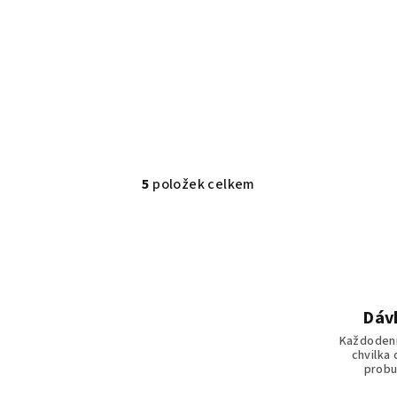
5
položek celkem
O
v
l
á
d
Dáv
a
c
Každodenn
chvilka
í
probu
p