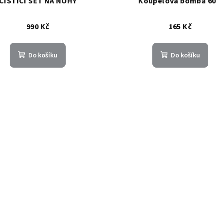
ČISTICÍ SET NA NOHY
Koupelová bomba 60 
990 Kč
165 Kč
Do košíku
Do košíku