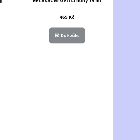
g
RELAXAČNÍ Gel na nohy 75 ml
465 Kč
Do košíku