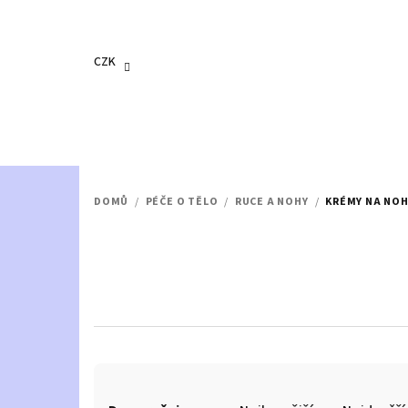
Přejít
na
obsah
CZK
DOMŮ
/
PÉČE O TĚLO
/
RUCE A NOHY
/
KRÉMY NA NOH
Ř