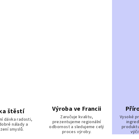
Výroba ve Francii
Přír
ka štěstí
Zaručuje kvalitu,
Vysoké pr
í dávka radosti,
prezentujeme regionální
ingred
 dobré nálady a
odbornost a sledujeme celý
produktu
zení smyslů.
proces výroby.
výči