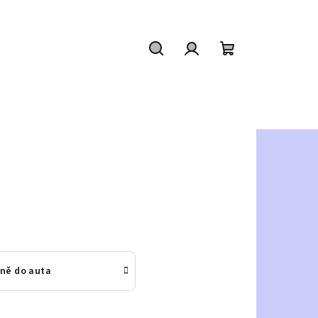
Hledat
Přihlášení
Nákupní
košík
ně do auta