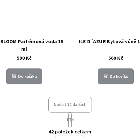
 BLOOM Parfémová voda 15
ILE D´AZUR Bytová vůně 1
ml
590 Kč
560 Kč
Do košíku
Do košíku
Načíst 12 dalších
S
1
4
t
O
r
42
položek celkem
v
á