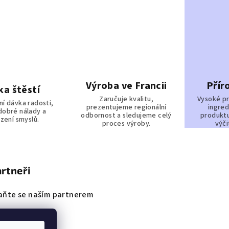
Výroba ve Francii
Přír
ka štěstí
Zaručuje kvalitu,
Vysoké pr
í dávka radosti,
prezentujeme regionální
ingred
 dobré nálady a
odbornost a sledujeme celý
produktu
zení smyslů.
proces výroby.
výči
rtneři
aňte se naším partnerem