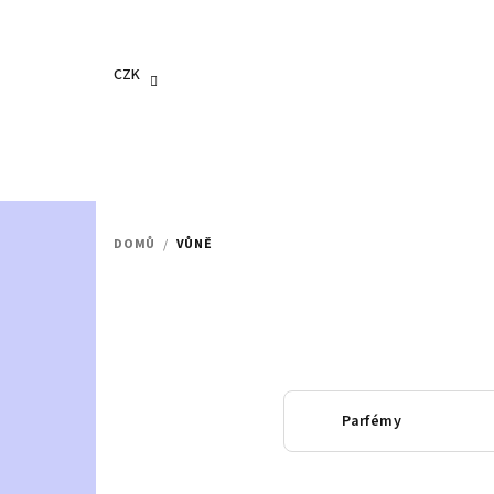
Přejít
na
obsah
CZK
DOMŮ
/
VŮNĚ
Parfémy