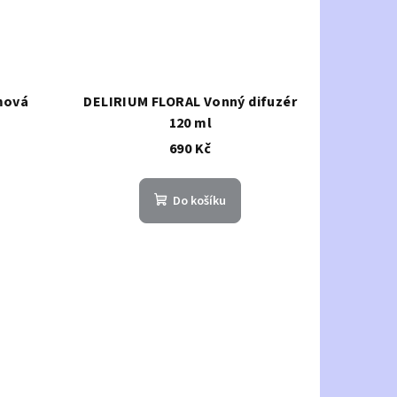
mová
DELIRIUM FLORAL Vonný difuzér
120 ml
690 Kč
Do košíku