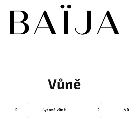
Vůně
Bytové vůně
Vů