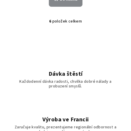
6
položek celkem
O
v
l
á
d
a
c
í
Dávka štěstí
p
Každodenní dávka radosti, chvilka dobré nálady a
r
probuzení smyslů.
v
k
y
v
ý
Výroba ve Francii
p
Zaručuje kvalitu, prezentujeme regionální odbornost a