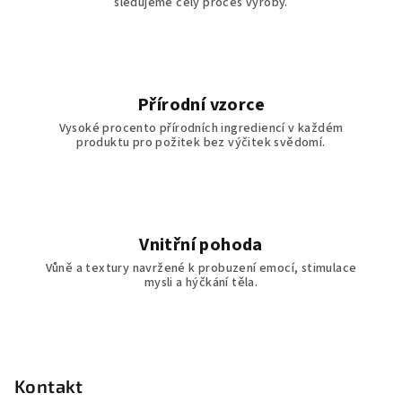
i
sledujeme celý proces výroby.
s
u
Přírodní vzorce
Vysoké procento přírodních ingrediencí v každém
produktu pro požitek bez výčitek svědomí.
Vnitřní pohoda
Vůně a textury navržené k probuzení emocí, stimulace
mysli a hýčkání těla.
Z
á
p
Kontakt