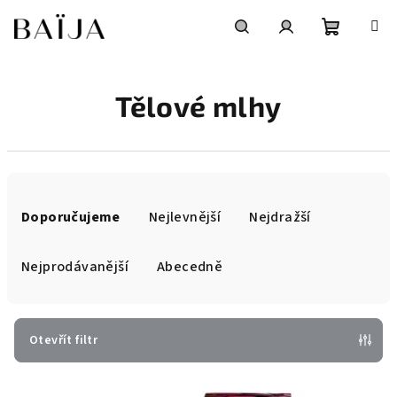
Přejít
na
obsah
Nákupní
Hledat
Přihlášení
Tělové mlhy
košík
Ř
a
Doporučujeme
Nejlevnější
Nejdražší
z
e
Nejprodávanější
Abecedně
n
í
p
Otevřít filtr
r
V
o