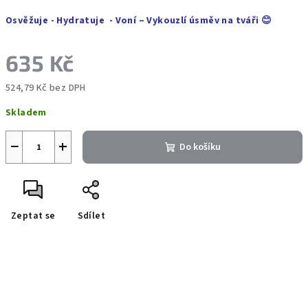
Osvěžuje - Hydratuje - Voní – Vykouzlí úsměv na tváři
😊
635 Kč
524,79 Kč bez DPH
Měrná
Skladem
cena:
−
+
Do košíku
Zeptat se
Sdílet