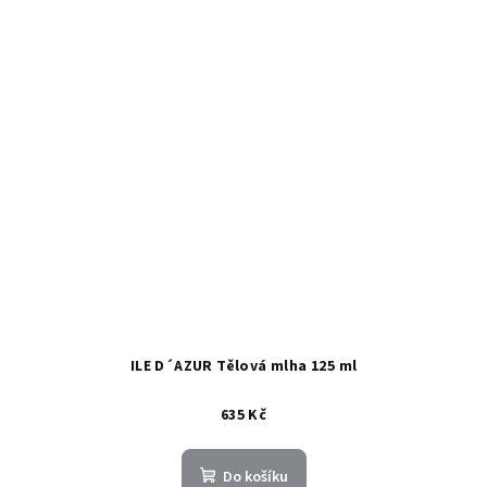
ILE D´AZUR Tělová mlha 125 ml
635 Kč
Do košíku