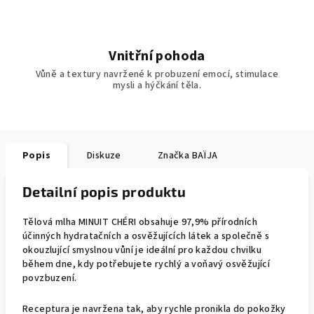
Vnitřní pohoda
Vůně a textury navržené k probuzení emocí, stimulace
mysli a hýčkání těla.
Popis
Diskuze
Značka
BAÏJA
Detailní popis produktu
Tělová mlha MINUIT CHÉRI obsahuje 97,9% přírodních
účinných hydratačních a osvěžujících látek a společně s
okouzlující smyslnou vůní je ideální pro každou chvilku
během dne, kdy potřebujete rychlý a voňavý osvěžující
povzbuzení.
Receptura je navržena tak, aby rychle pronikla do pokožky