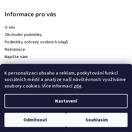
Informace pro vás
O nás
Obchodní podmínky
Podmínky ochrany osobních údajů
Reklamace
Napište nám
K personalizaci obsahu a reklam, poskytování funkcí
sociálních médií a analýze naší návštěvnosti využíváme
Partneři
soubory cookies. Více informací
zde
.
Staňte se naším partnerem
Nastavení
Copyright 2026
BAIJA CZ
. Všechna práva vyhrazena.
Upravit
nastavení cookies
Odmítnout
Souhlasím
Vytvořil Shoptet