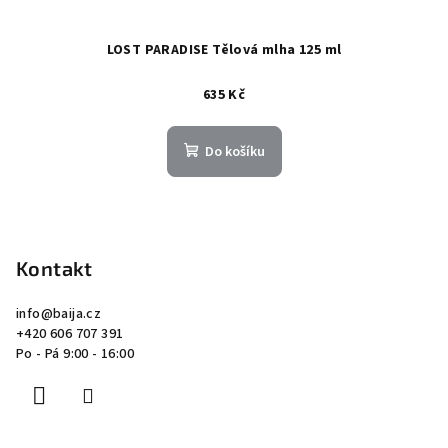
LOST PARADISE Tělová mlha 125 ml
635 Kč
Do košíku
Z
á
p
Kontakt
a
info
@
baija.cz
t
+420 606 707 391
í
Po - Pá 9:00 - 16:00