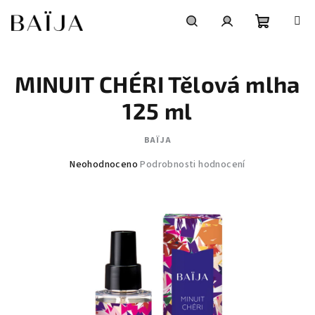
Přejít
na
obsah
Nákupní
Hledat
Přihlášení
MINUIT CHÉRI Tělová mlha
košík
125 ml
BAÏJA
Průměrné
Neohodnoceno
Podrobnosti hodnocení
hodnocení
produktu
je
0,0
z
5
hvězdiček.