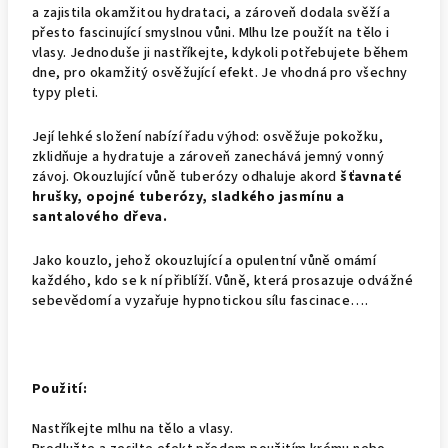
a zajistila okamžitou hydrataci, a zároveň dodala svěží a
přesto fascinující smyslnou vůni. Mlhu lze použít na tělo i
vlasy. Jednoduše ji nastříkejte, kdykoli potřebujete během
dne, pro okamžitý osvěžující efekt. Je vhodná pro všechny
typy pleti.
Její lehké složení nabízí řadu výhod: osvěžuje pokožku,
zklidňuje a hydratuje a zároveň zanechává jemný vonný
závoj. Okouzlující vůně tuberózy odhaluje akord
šťavnaté
hrušky, opojné tuberózy, sladkého jasmínu a
santalového dřeva.
Jako kouzlo, jehož okouzlující a opulentní vůně omámí
každého, kdo se k ní přiblíží. Vůně, která prosazuje odvážné
sebevědomí a vyzařuje hypnotickou sílu fascinace….
Použití:
Nastříkejte mlhu na tělo a vlasy.