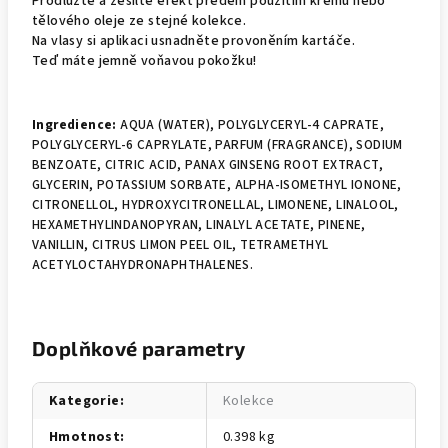
Prodlužte a zesilte efekt předem použitím krému nebo
tělového oleje ze stejné kolekce.
Na vlasy si aplikaci usnadněte provoněním kartáče.
Teď máte jemně voňavou pokožku!
Ingredience:
AQUA (WATER), POLYGLYCERYL-4 CAPRATE,
POLYGLYCERYL-6 CAPRYLATE, PARFUM (FRAGRANCE), SODIUM
BENZOATE, CITRIC ACID, PANAX GINSENG ROOT EXTRACT,
GLYCERIN, POTASSIUM SORBATE, ALPHA-ISOMETHYL IONONE,
CITRONELLOL, HYDROXYCITRONELLAL, LIMONENE, LINALOOL,
HEXAMETHYLINDANOPYRAN, LINALYL ACETATE, PINENE,
VANILLIN, CITRUS LIMON PEEL OIL, TETRAMETHYL
ACETYLOCTAHYDRONAPHTHALENES.
Doplňkové parametry
Kategorie
:
Kolekce
Hmotnost
:
0.398 kg