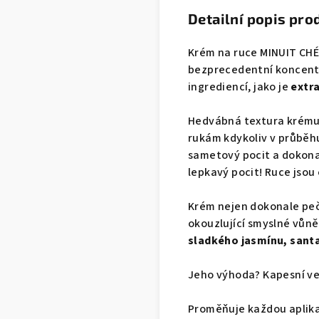
Detailní popis pro
Krém na ruce MINUIT CHÉR
bezprecedentní koncentr
ingrediencí, jako je
extr
Hedvábná textura krému
rukám kdykoliv v průběh
sametový pocit a dokona
lepkavý pocit! Ruce jso
Krém nejen dokonale peč
okouzlující smyslné vůn
sladkého jasmínu, sant
Jeho výhoda? Kapesní vel
Proměňuje každou aplikac