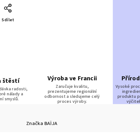
Sdílet
Výroba ve Francii
Přírod
 štěstí
Zaručuje kvalitu,
Vysoké proc
dávka radosti,
prezentujeme regionální
ingredie
bré nálady a
odbornost a sledujeme celý
produktu p
ní smyslů.
proces výroby.
výčite
Značka
BAÏJA