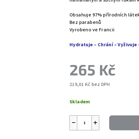
namáhaným a suchým rukám kd
0,0
z
Obsahuje 97% přírodních láte
5
Bez parabenů
hvězdiček.
Vyrobeno ve Francii
Hydratuje – Chrání – Vyživuje
265 Kč
219,01 Kč bez DPH
Měrná
cena:
Skladem
−
+