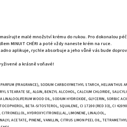
vmasírujte malé množství krému do rukou. Pro dokonalou péč
lem MINUIT CHÉRI a poté vždy naneste krém na ruce.
adno aplikuje, rychle absorbuje a jeho vůně vás bude dopro
vyživené a krásně voňavé!
 PARFUM (FRAGRANCE), SODIUM CARBOXYMETHYL STARCH, HELIANTHUS 
RYL STEARATE SE, ALGIN, BENZYL ALCOHOL, CALCIUM CHLORIDE, SALICYL
LINALOOLIFERUM WOOD OIL, SODIUM HYDROXIDE, GLYCERIN, SORBIC ACI
 TOCOPHEROL, BETA-SITOSTEROL, SQUALENE, CI 17200 (RED 33), CI 42090
, CITRONELLOL, HYDROXYCITRONELLAL, LIMONENE, LINALOOL,
ALYL ACETATE, PINENE, VANILLIN, CITRUS LIMON PEEL OIL, TETRAMETHY