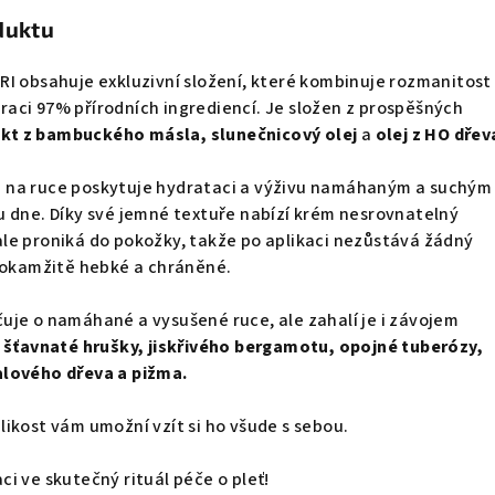
duktu
I obsahuje exkluzivní složení, které kombinuje rozmanitost
aci 97% přírodních ingrediencí. Je složen z prospěšných
akt z bambuckého másla, slunečnicový olej
a
olej z HO dřev
 na ruce poskytuje hydrataci a výživu namáhaným a suchým
u dne. Díky své jemné textuře nabízí krém nesrovnatelný
le proniká do pokožky, takže po aplikaci nezůstává žádný
u okamžitě hebké a chráněné.
uje o namáhané a vysušené ruce, ale zahalí je i závojem
ě
šťavnaté hrušky, jiskřivého bergamotu, opojné tuberózy,
alového dřeva a pižma.
ikost vám umožní vzít si ho všude s sebou.
i ve skutečný rituál péče o pleť!