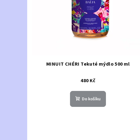
MINUIT CHÉRI Tekuté mýdlo 500 ml
480 Kč
Do košíku