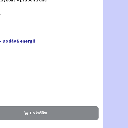
ykoliv v průběhu dne
k
 – Dodává energii
Do košíku