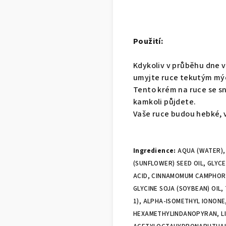
Použití:
Kdykoliv v průběhu dne 
umyjte ruce tekutým mýd
Tento krém na ruce se sn
kamkoli půjdete.
Vaše ruce budou hebké, 
Ingredience:
AQUA (WATER),
(SUNFLOWER) SEED OIL, GLYCE
ACID, CINNAMOMUM CAMPHORA 
GLYCINE SOJA (SOYBEAN) OIL,
1), ALPHA-ISOMETHYL IONONE
HEXAMETHYLINDANOPYRAN, LIN