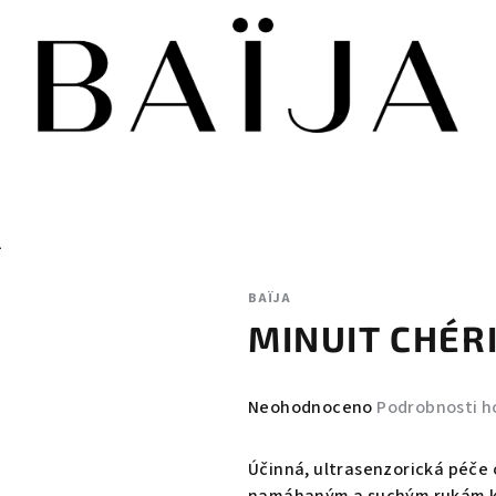
L
BAÏJA
MINUIT CHÉRI
Průměrné
Neohodnoceno
Podrobnosti h
hodnocení
produktu
Účinná, ultrasenzorická péče 
je