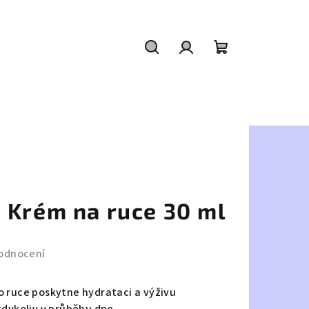
Hledat
Přihlášení
Nákupní
košík
 Krém na ruce 30 ml
odnocení
o ruce poskytne hydrataci a výživu