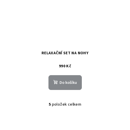
RELAXAČNÍ SET NA NOHY
990 Kč
Do košíku
5
položek celkem
O
v
l
á