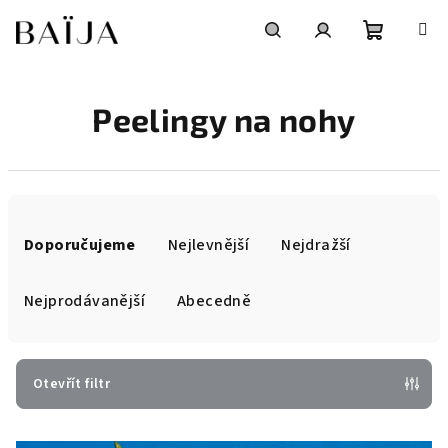
Přejít
na
obsah
Nákupní
Hledat
Přihlášení
Peelingy na nohy
košík
Ř
a
Doporučujeme
Nejlevnější
Nejdražší
z
e
Nejprodávanější
Abecedně
n
í
p
Otevřít filtr
r
V
o