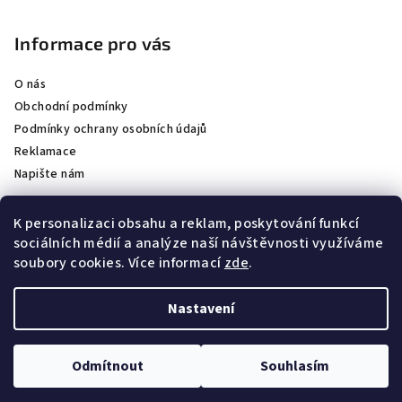
Informace pro vás
O nás
Obchodní podmínky
Podmínky ochrany osobních údajů
Reklamace
Napište nám
K personalizaci obsahu a reklam, poskytování funkcí
sociálních médií a analýze naší návštěvnosti využíváme
Partneři
soubory cookies. Více informací
zde
.
Staňte se naším partnerem
Nastavení
Copyright 2026
BAIJA CZ
. Všechna práva vyhrazena.
Upravit
nastavení cookies
Odmítnout
Souhlasím
Vytvořil Shoptet