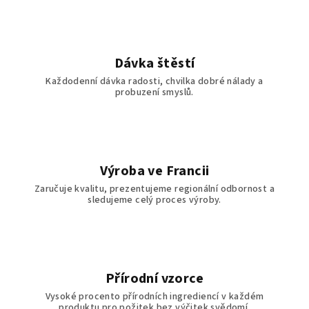
d
a
c
í
Dávka štěstí
p
Každodenní dávka radosti, chvilka dobré nálady a
r
probuzení smyslů.
v
k
y
v
ý
Výroba ve Francii
p
Zaručuje kvalitu, prezentujeme regionální odbornost a
i
sledujeme celý proces výroby.
s
u
Přírodní vzorce
Vysoké procento přírodních ingrediencí v každém
produktu pro požitek bez výčitek svědomí.