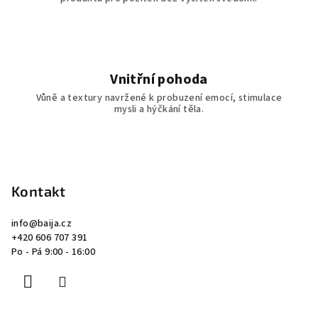
Vnitřní pohoda
Vůně a textury navržené k probuzení emocí, stimulace
mysli a hýčkání těla.
Z
á
p
Kontakt
a
info
@
baija.cz
t
+420 606 707 391
í
Po - Pá 9:00 - 16:00