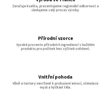
p
Zaručuje kvalitu, prezentujeme regionální odbornost a
i
sledujeme celý proces výroby.
s
u
Přírodní vzorce
Vysoké procento přírodních ingrediencí v každém
produktu pro požitek bez výčitek svědomí.
Vnitřní pohoda
Vůně a textury navržené k probuzení emocí, stimulace
mysli a hýčkání těla.
Z
á