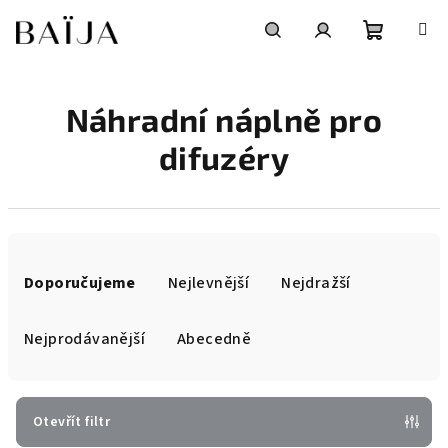
Přejít
na
obsah
Nákupní
Hledat
Přihlášení
Náhradní náplně pro
košík
difuzéry
Ř
a
Doporučujeme
Nejlevnější
Nejdražší
z
e
Nejprodávanější
Abecedně
n
í
p
Otevřít filtr