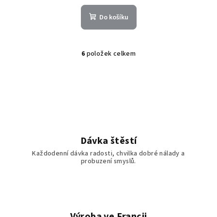
Do košíku
6
položek celkem
O
v
l
á
d
a
c
í
Dávka štěstí
p
Každodenní dávka radosti, chvilka dobré nálady a
r
probuzení smyslů.
v
k
y
v
ý
Výroba ve Francii