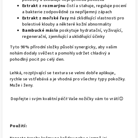
Extrakt z rozmarýnu
čistí a stahuje, reguluje pocení
a bakterie zodpovědné za nepříjemný zápach
Extrakt z mořské řasy
má zklidňující vlastnosti pro
bolestivé klouby a některé kožní abnormality
Bambucké máslo
poskytuje hydratační, vyživující,
regenerační, zjemňující a uklidňující účinky
Tyto 98% přírodní složky působí synergicky, aby vašim
nohám dodaly svěžest a pomohly udržet chladivý a
pohodlný pocit po celý den.
Lehká, rozplývající se textura se velmi dobře aplikuje,
rychle se vstřebává a je vhodná pro všechny typy pokožky.
Muže i ženy.
Dopřejte i svým kvalitní péči! Vaše nožičky vám to vrátí😊
Použití: