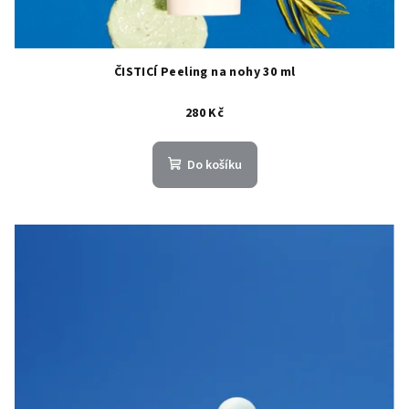
ČISTICÍ Peeling na nohy 30 ml
280 Kč
Do košíku