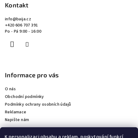
p
Kontakt
a
info
@
baija.cz
t
+420 606 707 391
í
Po - Pá 9:00 - 16:00
Informace pro vás
O nás
Obchodní podmínky
Podmínky ochrany osobních údajů
Reklamace
Napište nám
K personalizaci obsahu a reklam, poskytování funkcí