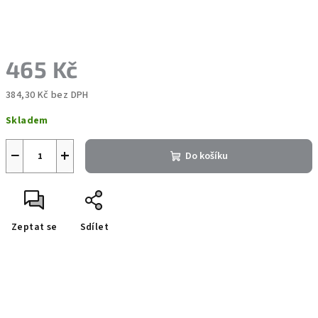
465 Kč
384,30 Kč bez DPH
Měrná
Skladem
cena:
−
+
Do košíku
Zeptat se
Sdílet