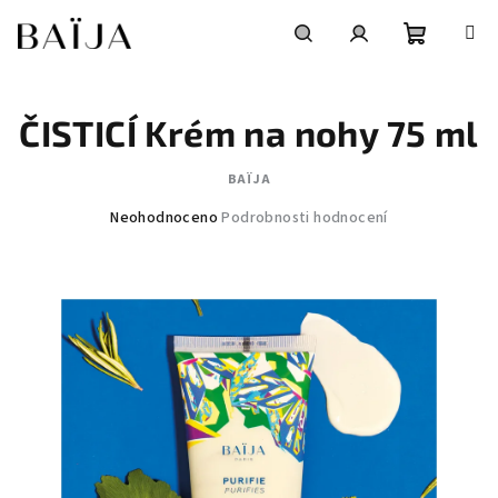
Přejít
na
obsah
Nákupní
Hledat
Přihlášení
ČISTICÍ Krém na nohy 75 ml
košík
BAÏJA
Průměrné
Neohodnoceno
Podrobnosti hodnocení
hodnocení
produktu
je
0,0
z
5
hvězdiček.