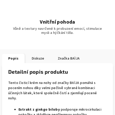
Vnitřní pohoda
Vůně a textury navržené k probuzení emocí, stimulace
mysli a hýčkání těla.
Popis
Diskuze
Značka
BAÏJA
Detailní popis produktu
Tento čisticí krém na nohy od značky BAÏJA pomáhá s
pocením nohou díky velmi pečlivě vybrané kombinaci
účinných látek, které společně čistí a zjemňují pocené
nohy.
Extrakt z ginkgo biloby
podporuje mikrocirkulaci
pokožky a zklidňuje nepříjemnou pokožku