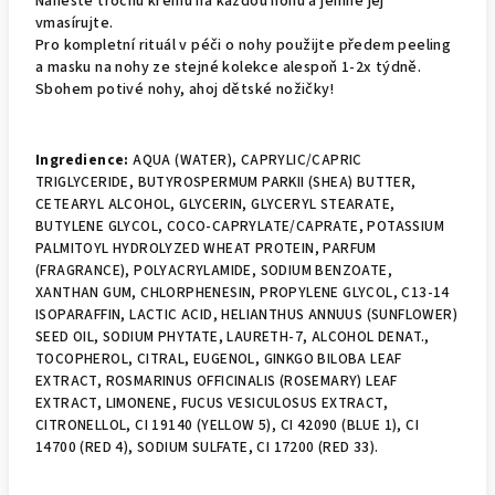
Naneste trochu krému na každou nohu a jemně jej
vmasírujte.
Pro kompletní rituál v péči o nohy použijte předem peeling
a masku na nohy ze stejné kolekce alespoň 1-2x týdně.
Sbohem potivé nohy, ahoj dětské nožičky!
Ingredience:
AQUA (WATER), CAPRYLIC/CAPRIC
TRIGLYCERIDE, BUTYROSPERMUM PARKII (SHEA) BUTTER,
CETEARYL ALCOHOL, GLYCERIN, GLYCERYL STEARATE,
BUTYLENE GLYCOL, COCO-CAPRYLATE/CAPRATE, POTASSIUM
PALMITOYL HYDROLYZED WHEAT PROTEIN, PARFUM
(FRAGRANCE), POLYACRYLAMIDE, SODIUM BENZOATE,
XANTHAN GUM, CHLORPHENESIN, PROPYLENE GLYCOL, C13-14
ISOPARAFFIN, LACTIC ACID, HELIANTHUS ANNUUS (SUNFLOWER)
SEED OIL, SODIUM PHYTATE, LAURETH-7, ALCOHOL DENAT.,
TOCOPHEROL, CITRAL, EUGENOL, GINKGO BILOBA LEAF
EXTRACT, ROSMARINUS OFFICINALIS (ROSEMARY) LEAF
EXTRACT, LIMONENE, FUCUS VESICULOSUS EXTRACT,
CITRONELLOL, CI 19140 (YELLOW 5), CI 42090 (BLUE 1), CI
14700 (RED 4), SODIUM SULFATE, CI 17200 (RED 33).