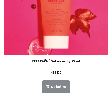
RELAXAČNÍ Gel na nohy 75 ml
465 Kč
Do košíku
Z
á