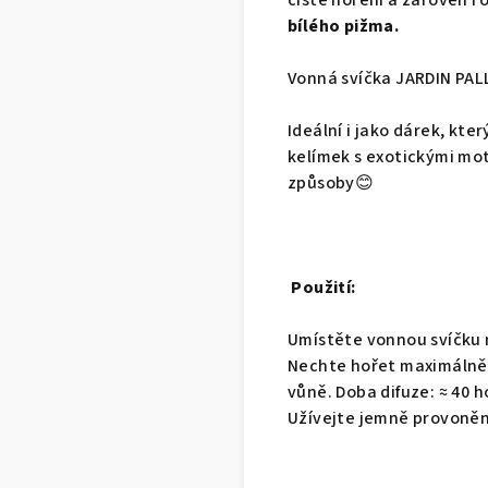
čisté hoření a zároveň ro
bílého pižma.
Vonná svíčka JARDIN PAL
Ideální i jako dárek, kte
kelímek s exotickými mot
způsoby😊
Použití:
Umístěte vonnou svíčku n
Nechte hořet maximálně 1
vůně. Doba difuze: ≈ 40 h
Užívejte jemně provoně