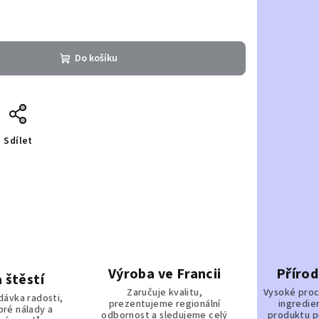
Do košíku
Sdílet
Výroba ve Francii
Přírod
 štěstí
Zaručuje kvalitu,
Vysoké proc
dávka radosti,
prezentujeme regionální
ingredie
bré nálady a
odbornost a sledujeme celý
produktu p