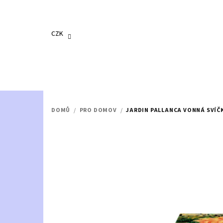
Přejít
na
obsah
CZK
DOMŮ
/
PRO DOMOV
/
JARDIN PALLANCA VONNÁ SVÍČK