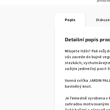
probuze
Popis
Diskuze
Detailní popis pro
Milujete Itálii? Pak svů
vás zavede do bujné veg
stezkách, vychutnávejte j
zažijte jedinečný pocit š
Vonná svíčka JARDIN PAL
bavlněný knot.
Je řemeslně vyrobena v 
zahradou motivovanými pr