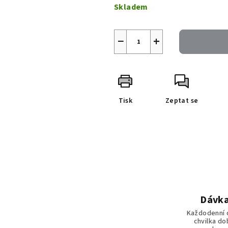
cena:
Skladem
−
+
Tisk
Zeptat se
Dávka
Každodenní 
chvilka do