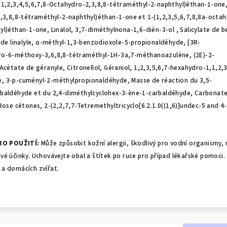
(1,2,3,4,5,6,7,8-Octahydro-2,3,8,8-tétraméthyl-2-naphthyl)éthan-1-one,
2,3,8,8-tétraméthyl-2-naphthyl)éthan-1-one et 1-(1,2,3,5,6,7,8,8a-octa
l)éthan-1-one, Linalol, 3,7-diméthylnona-1,6-dièn-3-ol , Salicylate de b
 de linalyle, α-méthyl-1,3-benzodioxole-5-propionaldéhyde, [3R-
ro-6-méthoxy-3,6,8,8-tétraméthyl-1H-3a,7-méthanoazulène, (2E)-2-
Acétate de géranyle, Citronellol, Géraniol, 1,2,3,5,6,7-hexahydro-1,1,2,3
, 3-p-cuményl-2-méthylpropionaldéhyde, Masse de réaction du 3,5-
rbaldéhyde et du 2,4-diméthylcyclohex-3-ène-1-carbaldéhyde, Carbonat
Rose cétones, 2-(2,2,7,7-Tetremethyltricyclo[6.2.1.0((1,6)]undec-5 and 4
RO POUŽITÍ:
Může způsobit kožní alergii, škodlivý pro vodní organismy,
é účinky. Uchovávejte obal a štítek po ruce pro případ lékařské pomoci.
a domácích zvířat.