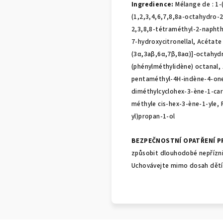
Ingredience:
Mélange de : 1-
(1,2,3,4,6,7,8,8a-octahydro-
2,3,8,8-tétraméthyl-2-naphthy
7-hydroxycitronellal, Acétate
(3α,3aβ,6α,7β,8aα)]-octahyd
(phénylméthylidène) octanal, 
pentaméthyl-4H-indène-4-one
diméthylcyclohex-3-ène-1-ca
méthyle cis-hex-3-ène-1-yle, 
yl)propan-1-ol
BEZPEČNOSTNÍ OPATŘENÍ P
způsobit dlouhodobé nepřízniv
Uchovávejte mimo dosah dětí 