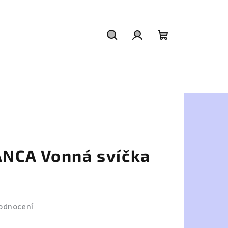
Hledat
Přihlášení
Nákupní
košík
NCA Vonná svíčka
odnocení