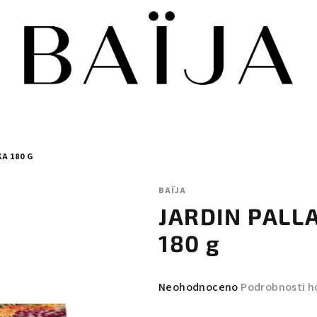
A 180 G
BAÏJA
JARDIN PALLA
180 g
Průměrné
Neohodnoceno
Podrobnosti h
hodnocení