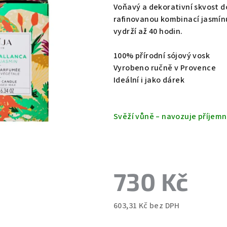
produktu
Voňavý a dekorativní skvost 
je
rafinovanou kombinací jasmínu,
0,0
vydrží až 40 hodin.
z
5
100% přírodní sójový vosk
hvězdiček.
Vyrobeno ručně v Provence
Ideální i jako dárek
Svěží vůně – navozuje příjemn
730 Kč
603,31 Kč bez DPH
Měrná