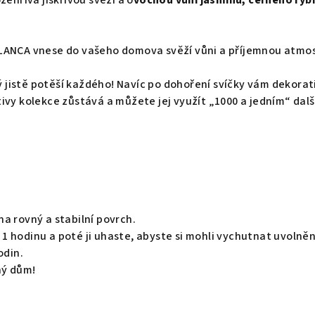
zehřívá jiskřivou svěží a o
vocnou vůní jasmínu, černého rybí
LANCA vnese do vašeho domova svěží vůni a příjemnou atmos
rý jistě potěší každého! Navíc po dohoření svíčky vám dekorat
ivy kolekce zůstává a můžete jej využít „1000 a jedním“ dalš
a rovný a stabilní povrch.
 hodinu a poté ji uhaste, abyste si mohli vychutnat uvolně
odin.
ný dům!