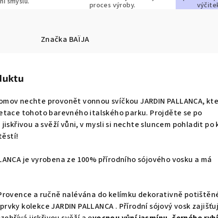
ní smyslů.
proces výroby.
výčite
Značka
BAÏJA
duktu
j domov nechte provonět vonnou svíčkou JARDIN PALLANCA, kt
etace tohoto barevného italského parku. Projděte se po
iskřivou a svěží vůni, v mysli si nechte sluncem pohladit po 
těstí!
LANCA je vyrobena ze 100% přírodního sójového vosku a má
Provence a ručně nalévána do kelímku dekorativně potištěn
vky kolekce JARDIN PALLANCA . Přírodní sójový vosk zajišťu