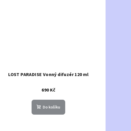
LOST PARADISE Vonný difuzér 120 ml
690 Kč
Do košíku