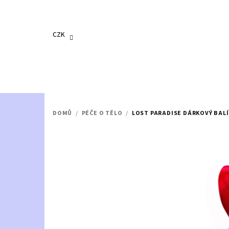
Přejít
na
obsah
CZK
DOMŮ
/
PÉČE O TĚLO
/
LOST PARADISE DÁRKOVÝ BAL