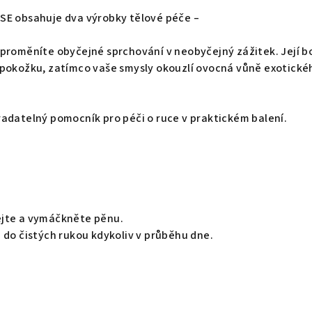
SE obsahuje dva výrobky tělové péče –
 proměníte obyčejné sprchování v neobyčejný zážitek. Její 
 pokožku, zatímco vaše smysly okouzlí ovocná vůně exotické
adatelný pomocník pro péči o ruce v praktickém balení.
ejte a vymáčkněte pěnu.
 do čistých rukou kdykoliv v průběhu dne.