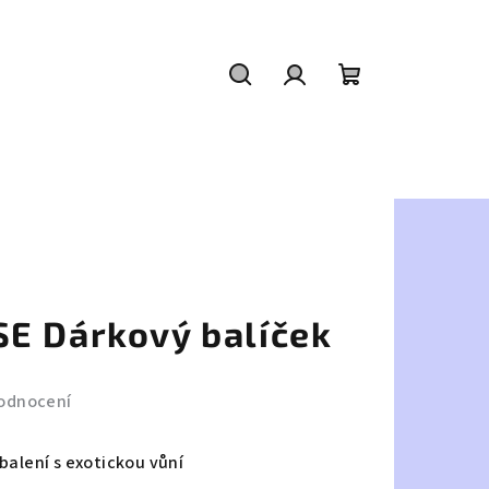
Hledat
Přihlášení
Nákupní
košík
E Dárkový balíček
odnocení
balení s exotickou vůní