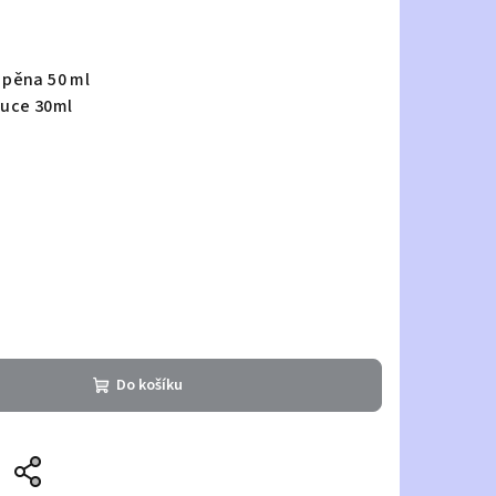
 pěna 50 ml
ruce 30ml
Do košíku