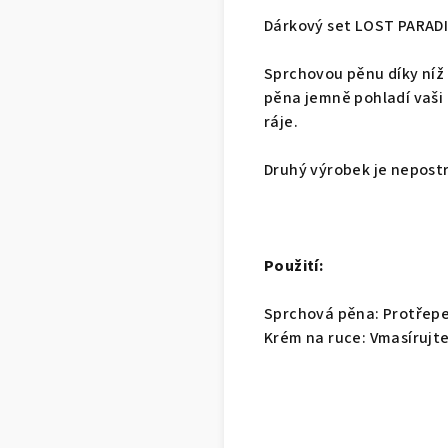
Dárkový set LOST PARADI
Sprchovou pěnu díky níž
pěna jemně pohladí vaši
ráje.
Druhý výrobek je nepostr
Použití:
Sprchová pěna: Protřep
Krém na ruce: Vmasírujte