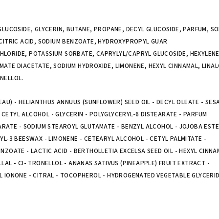
GLUCOSIDE, GLYCERIN, BUTANE, PROPANE, DECYL GLUCOSIDE, PARFUM, S
 CITRIC ACID, SODIUM BENZOATE, HYDROXYPROPYL GUAR
LORIDE, POTASSIUM SORBATE, CAPRYLYL/CAPRYL GLUCOSIDE, HEXYLEN
ATE DIACETATE, SODIUM HYDROXIDE, LIMONENE, HEXYL CINNAMAL, LINAL
NELLOL.
EAU) - HELIANTHUS ANNUUS (SUNFLOWER) SEED OIL - DECYL OLEATE - SE
 - CETYL ALCOHOL - GLYCERIN - POLYGLYCERYL-6 DISTEARATE - PARFUM
ARATE - SODIUM STEAROYL GLUTAMATE - BENZYL ALCOHOL - JOJOBA ESTE
YL-3 BEESWAX - LIMONENE - CETEARYL ALCOHOL - CETYL PALMITATE -
ZOATE - LACTIC ACID - BERTHOLLETIA EXCELSA SEED OIL - HEXYL CINNA
AL - CI- TRONELLOL - ANANAS SATIVUS (PINEAPPLE) FRUIT EXTRACT -
L IONONE - CITRAL - TOCOPHEROL - HYDROGENATED VEGETABLE GLYCERI