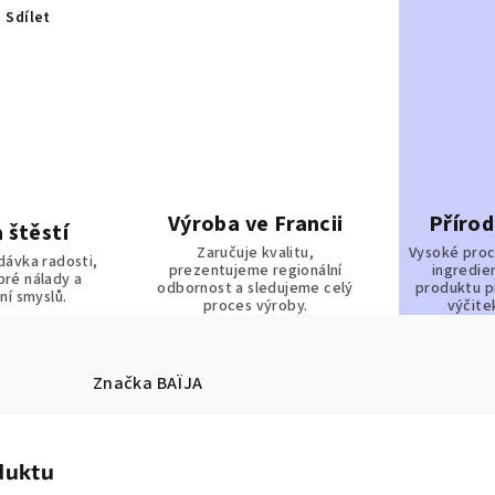
Sdílet
Výroba ve Francii
Přírod
 štěstí
Zaručuje kvalitu,
Vysoké proc
dávka radosti,
prezentujeme regionální
ingredie
bré nálady a
odbornost a sledujeme celý
produktu p
ní smyslů.
proces výroby.
výčite
Značka
BAÏJA
duktu