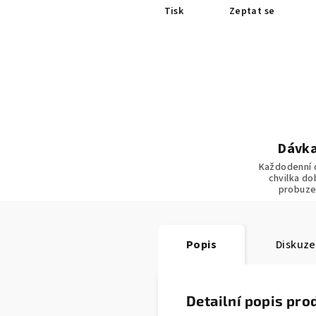
Tisk
Zeptat se
Dávka
Každodenní 
chvilka do
probuze
Popis
Diskuze
Detailní popis pro