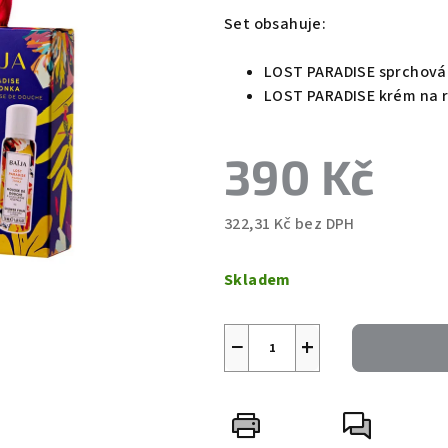
0,0
Set obsahuje:
z
5
LOST PARADISE sprchová
hvězdiček.
LOST PARADISE krém na 
390 Kč
322,31 Kč bez DPH
Měrná
cena:
Skladem
−
+