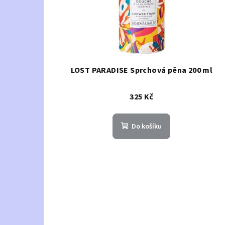
LOST PARADISE Sprchová pěna 200 ml
325 Kč
Do košíku