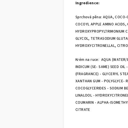
Ingredience:
Sprchová pěna: AQUA, COCO-
COCOYL APPLE AMINO ACIDS,
HYDROXYPROPYLTRIMONIUM CH
GLYCOL, TETRASODIUM GLUTAM
HYDROXYCITRONELLAL, CITRO
Krém na ruce: AQUA (WATER/
INDICUM (SE- SAME) SEED OIL
(FRAGRANCE) - GLYCERYL STE
XANTHAN GUM - POLYGLYCE- R
COCOGLYCERIDES - SODIUM BEN
LINALOOL - HYDROXYCITRONELL
COUMARIN - ALPHA-ISOMETHY
CITRATE