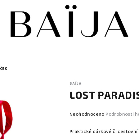
ÍČEK
BAÏJA
LOST PARADIS
Průměrné
Neohodnoceno
Podrobnosti h
hodnocení
produktu
Praktické dárkové či cestovní 
je