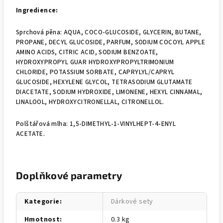
Ingredience:
Sprchová pěna: AQUA, COCO-GLUCOSIDE, GLYCERIN, BUTANE,
PROPANE, DECYL GLUCOSIDE, PARFUM, SODIUM COCOYL APPLE
AMINO ACIDS, CITRIC ACID, SODIUM BENZOATE,
HYDROXYPROPYL GUAR HYDROXYPROPYLTRIMONIUM
CHLORIDE, POTASSIUM SORBATE, CAPRYLYL/CAPRYL
GLUCOSIDE, HEXYLENE GLYCOL, TETRASODIUM GLUTAMATE
DIACETATE, SODIUM HYDROXIDE, LIMONENE, HEXYL CINNAMAL,
LINALOOL, HYDROXYCITRONELLAL, CITRONELLOL.
Polštářová mlha: 1,5-DIMETHYL-1-VINYLHEPT-4-ENYL
ACETATE.
Doplňkové parametry
Kategorie
:
Dárkové sety
Hmotnost
:
0.3 kg