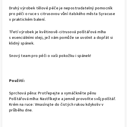
Druhý výrobek tělové péče je nepostradatelný pomocník
pro péči o ruce s citrusovou vůní italského města Syracuse
v praktickém balení.
Třetí výrobek je květinově-citrusová polštářová mlha
s esenciálními oleji, jež vám pomůže se uvolnit a dopřát si
klidný spánek.
Snový team pro péči o vaši pokožku i spánek!
Použití:
Sprchová pěna: Protřepejte a vymáčkněte pěnu
Polštářová mlha: Nastříkejte a jemně provoňte svůj polštář.
Krém na ruce: Vmasírujte do čistých rukou kdykoliv v
průběhu dne.