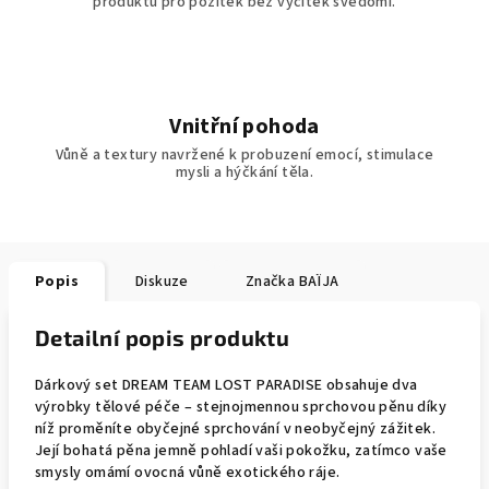
produktu pro požitek bez výčitek svědomí.
Vnitřní pohoda
Vůně a textury navržené k probuzení emocí, stimulace
mysli a hýčkání těla.
Popis
Diskuze
Značka
BAÏJA
Detailní popis produktu
Dárkový set DREAM TEAM LOST PARADISE obsahuje dva
výrobky tělové péče – stejnojmennou sprchovou pěnu díky
níž proměníte obyčejné sprchování v neobyčejný zážitek.
Její bohatá pěna jemně pohladí vaši pokožku, zatímco vaše
smysly omámí ovocná vůně exotického ráje.