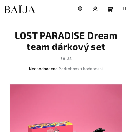
Přejít
na
obsah
Nákupní
Hledat
Přihlášení
LOST PARADISE Dream
košík
team dárkový set
BAÏJA
Průměrné
Neohodnoceno
Podrobnosti hodnocení
hodnocení
produktu
je
0,0
z
5
hvězdiček.