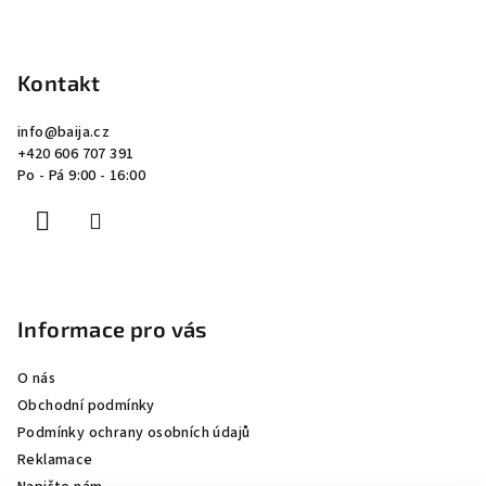
Z
á
p
Kontakt
a
info
@
baija.cz
t
+420 606 707 391
í
Po - Pá 9:00 - 16:00
Informace pro vás
O nás
Obchodní podmínky
Podmínky ochrany osobních údajů
Reklamace