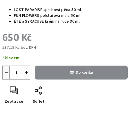
LOST PARADISE sprchová pěna 50 ml
FUN FLOWERS polštářová mlha 50 ml
ÉTÉ á SYRACUSE krém na ruce 30 ml
650 Kč
537,19 Kč bez DPH
Měrná
Skladem
cena:
−
+
Do košíku
Zeptat se
Sdílet