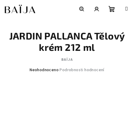
Přejít
na
obsah
Nákupní
Hledat
Přihlášení
JARDIN PALLANCA Tělový
košík
krém 212 ml
BAÏJA
Průměrné
Neohodnoceno
Podrobnosti hodnocení
hodnocení
produktu
je
0,0
z
5
hvězdiček.