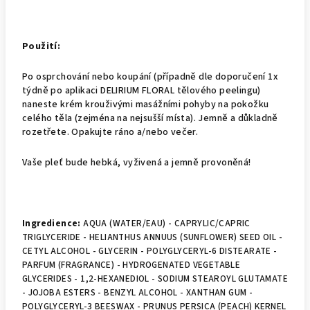
Použití:
Po osprchování nebo koupání (případně dle doporučení 1x
týdně po aplikaci DELIRIUM FLORAL tělového peelingu)
naneste krém krouživými masážními pohyby na pokožku
celého těla (zejména na nejsušší místa). Jemně a důkladně
rozetřete. Opakujte ráno a/nebo večer.
Vaše pleť bude hebká, vyživená a jemně provoněná!
Ingredience:
AQUA (WATER/EAU) - CAPRYLIC/CAPRIC
TRIGLYCERIDE - HELIANTHUS ANNUUS (SUNFLOWER) SEED OIL -
CETYL ALCOHOL - GLYCERIN - POLYGLYCERYL-6 DISTEARATE -
PARFUM (FRAGRANCE) - HYDROGENATED VEGETABLE
GLYCERIDES - 1,2-HEXANEDIOL - SODIUM STEAROYL GLUTAMATE
- JOJOBA ESTERS - BENZYL ALCOHOL - XANTHAN GUM -
POLYGLYCERYL-3 BEESWAX - PRUNUS PERSICA (PEACH) KERNEL