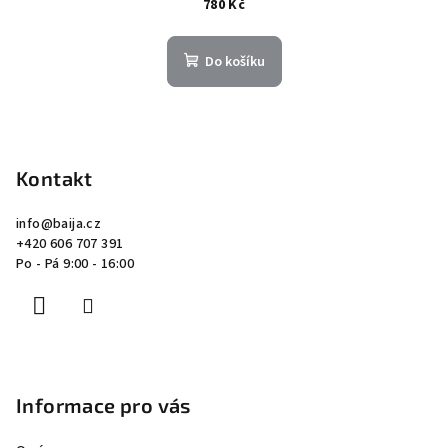
780 Kč
Do košíku
Z
á
p
Kontakt
a
info
@
baija.cz
t
+420 606 707 391
í
Po - Pá 9:00 - 16:00
Informace pro vás