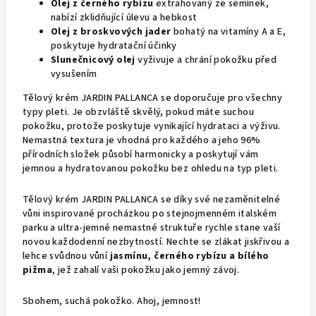
Olej z černého rybízu
extrahovaný ze semínek,
nabízí zklidňující úlevu a hebkost
Olej z broskvových jader
bohatý na vitamíny A a E,
poskytuje hydratační účinky
Slunečnicový olej
vyživuje a chrání pokožku před
vysušením
Tělový krém JARDIN PALLANCA se doporučuje pro všechny
typy pleti. Je obzvláště skvělý, pokud máte suchou
pokožku, protože poskytuje vynikající hydrataci a výživu.
Nemastná textura je vhodná pro každého a jeho 96%
přírodních složek působí harmonicky a poskytují vám
jemnou a hydratovanou pokožku bez ohledu na typ pleti.
Tělový krém JARDIN PALLANCA se díky své nezaměnitelné
vůni inspirované procházkou po stejnojmenném italském
parku a ultra-jemné nemastné struktuře rychle stane vaší
novou každodenní nezbytností. Nechte se zlákat jiskřivou a
lehce svůdnou vůní
jasmínu, černého rybízu a bílého
pižma
, jež zahalí vaši pokožku jako jemný závoj.
Sbohem, suchá pokožko. Ahoj, jemnost!