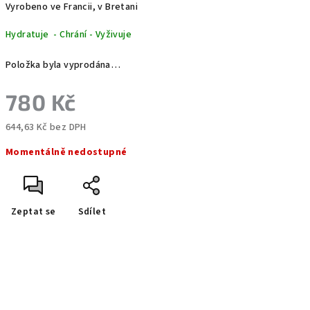
Vyrobeno ve Francii, v Bretani
Hydratuje - Chrání - Vyživuje
Položka byla vyprodána…
780 Kč
644,63 Kč bez DPH
Měrná
Momentálně nedostupné
cena:
Zeptat se
Sdílet