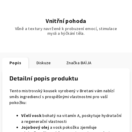
Vnitřní pohoda
Vůně a textury navržené k probuzení emocí, stimulace
mysli a hýčkání těla.
Popis
Diskuze
Značka
BAÏJA
Detailní popis produktu
Tento mistrovský kousek vyrobený v Bretani vám nabízí
směs ingrediencí s prospěšnými vlastnostmi pro vaší
pokožku:
Včelí vosk
bohatý na vitamín A, poskytuje hydratační
a regenerační vlastnosti
Jojobový olej
a vosk pokožku zjemňuje