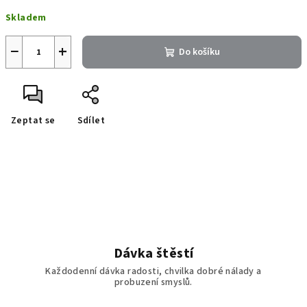
Měrná
Skladem
cena:
−
+
Do košíku
Zeptat se
Sdílet
Dávka štěstí
Každodenní dávka radosti, chvilka dobré nálady a
probuzení smyslů.