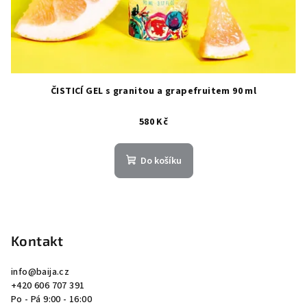
ČISTICÍ GEL s granitou a grapefruitem 90 ml
580 Kč
Do košíku
Z
á
p
Kontakt
a
info
@
baija.cz
t
+420 606 707 391
í
Po - Pá 9:00 - 16:00