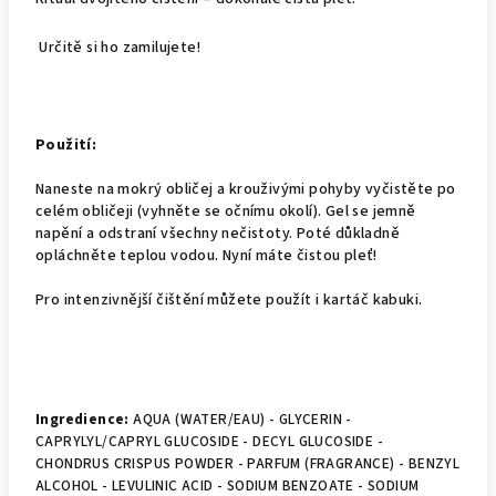
Určitě si ho zamilujete!
Použití:
Naneste na mokrý obličej a krouživými pohyby vyčistěte po
celém obličeji (vyhněte se očnímu okolí). Gel se jemně
napění a odstraní všechny nečistoty. Poté důkladně
opláchněte teplou vodou. Nyní máte čistou pleť!
Pro intenzivnější čištění můžete použít i kartáč kabuki.
Ingredience:
AQUA (WATER/EAU) - GLYCERIN -
CAPRYLYL/CAPRYL GLUCOSIDE - DECYL GLUCOSIDE -
CHONDRUS CRISPUS POWDER - PARFUM (FRAGRANCE) - BENZYL
ALCOHOL - LEVULINIC ACID - SODIUM BENZOATE - SODIUM