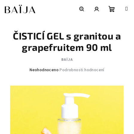
Přejít
na
obsah
Nákupní
Hledat
Přihlášení
ČISTICÍ GEL s granitou a
košík
grapefruitem 90 ml
BAÏJA
Průměrné
Neohodnoceno
Podrobnosti hodnocení
hodnocení
produktu
je
0,0
z
5
hvězdiček.