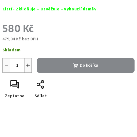
Čistí - Zklidňuje – Osvěžuje – Vykouzlí úsměv
580 Kč
479,34 Kč bez DPH
Měrná
Skladem
cena:
−
+
Do košíku
Zeptat se
Sdílet