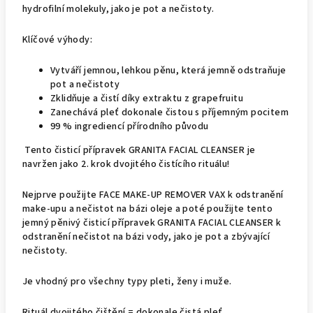
hydrofilní molekuly, jako je pot a nečistoty.
Klíčové výhody:
Vytváří jemnou, lehkou pěnu, která jemně odstraňuje
pot a nečistoty
Zklidňuje a čistí díky extraktu z grapefruitu
Zanechává pleť dokonale čistou s příjemným pocitem
99 % ingrediencí přírodního původu
Tento čisticí přípravek GRANITA FACIAL CLEANSER je
navržen jako 2. krok dvojitého čistícího rituálu!
Nejprve použijte FACE MAKE-UP REMOVER VAX k odstranění
make-upu a nečistot na bázi oleje a poté použijte tento
jemný pěnivý čisticí přípravek GRANITA FACIAL CLEANSER k
odstranění nečistot na bázi vody, jako je pot a zbývající
nečistoty.
Je vhodný pro všechny typy pleti, ženy i muže.
Rituál dvojitého čištění = dokonale čistá pleť.