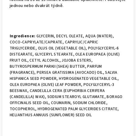
jednou nebo dvakrát týdně.
Ingredience:
GLYCERIN, DECYL OLEATE, AQUA (WATER),
COCO-CAPRYLATE/CAPRATE, CAPRYLIC/CAPRIC
TRIGLYCERIDE, OLUS OIL (VEGETABLE OIL), POLYGLYCERYL-6
DISTEARATE, GLYCERYL STEARATE, OLEA EUROPAEA (OLIVE)
FRUIT OIL, CETYL ALCOHOL, JOJOBA ESTERS,
BUTYROSPERMUM PARKII (SHEA) BUTTER, PARFUM
(FRAGRANCE), PERSEA GRATISSIMA (AVOCADO) OIL, SALVIA
HISPANICA SEED POWDER, HYDROGENATED VEGETABLE OIL,
OLEA EUROPAEA (OLIVE) LEAF POWDER, POLYGLYCERYL-3
BEESWAX, CANDELILLA CERA (EUPHORBIA CERIFERA
(CANDELILLA) WAX), SODIUM STEAROYL GLUTAMATE, BORAGO
OFFICINALIS SEED OIL, COUMARIN, SODIUM CHLORIDE,
TOCOPHEROL, HYDROGENATED PALM GLYCERIDES CITRATE,
HELIANTHUS ANNUUS (SUNFLOWER) SEED OIL