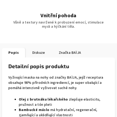
Vnitřní pohoda
Vůně a textury navržené k probuzení emocí, stimulace
mysli a hýčkání těla.
Popis
Diskuze
Značka
BAÏJA
Detailní popis produktu
Vyživující maska na nohy od značky BAÏJA, jejíž receptura
obsahuje 98% přírodních ingrediencí, je super obalující a
pomáhá intenzivně vyživovat suché nohy.
Olej z brutnáku lékařského
zlepšuje elasticitu,
pružnost a tón pleti
Bambucké máslo
má hydratační, regenerační,
zjemňující a uklidňující vlastnosti