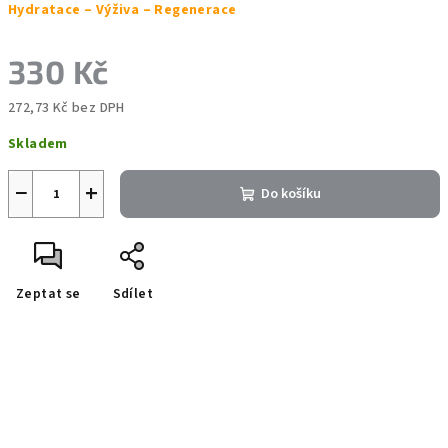
Hydratace – Výživa – Regenerace
330 Kč
272,73 Kč bez DPH
Měrná
Skladem
cena:
−
+
Do košíku
Zeptat se
Sdílet