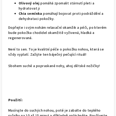
Olivový olej
pomáhá zpomalit stárnutí pleti a
hydratovat ji
Chia semínka
pomáhají bojovat proti podráždění a
dehydrataci pokožky.
Dopřejte i svým nohám relaxační okamžik a péči, po kterém
bude pokožka chodidel okamžitě vyživená, hladká a
regenerovaná.
Není to sen. To je kvalitní péče o pokožku nohou, která se
vždy vyplatí. Zažijte ten báječný pečující rituál!
Sbohem suché a popraskané nohy, ahoj dětské nožičky!
Použití:
Masírujte do suchých nohou, poté je zabalte do teplého
ručníku na 10 až 15 minut a důkladně opláchněte. Používejte