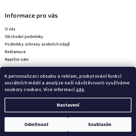
Informace pro vás
O nás
Obchodní podmínky
Podmínky ochrany osobních údajů
Reklamace
Napište nám
K personalizaci obsahu a reklam, poskytování funkcí
sociálních médií a analýze naší návštěvnosti využíváme
Partneři
soubory cookies. Více informací
zde
.
Staňte se naším partnerem
Nastavení
Copyright 2026
BAIJA CZ
. Všechna práva vyhrazena.
Upravit
nastavení cookies
Odmítnout
Souhlasím
Vytvořil Shoptet