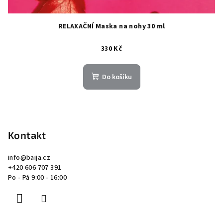
RELAXAČNÍ Maska na nohy 30 ml
330 Kč
Do košíku
Z
á
p
Kontakt
a
info
@
baija.cz
t
+420 606 707 391
í
Po - Pá 9:00 - 16:00