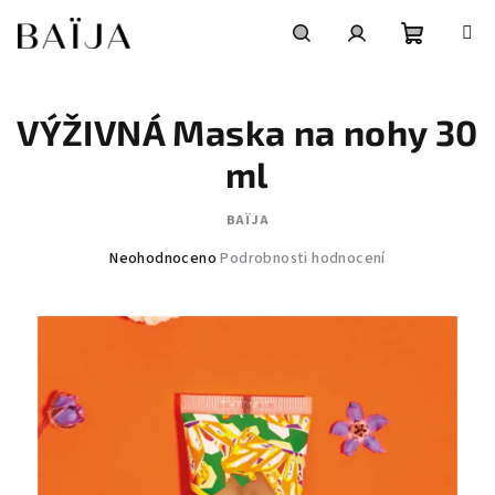
Přejít
na
obsah
Nákupní
Hledat
Přihlášení
VÝŽIVNÁ Maska na nohy 30
košík
ml
BAÏJA
Průměrné
Neohodnoceno
Podrobnosti hodnocení
hodnocení
produktu
je
0,0
z
5
hvězdiček.