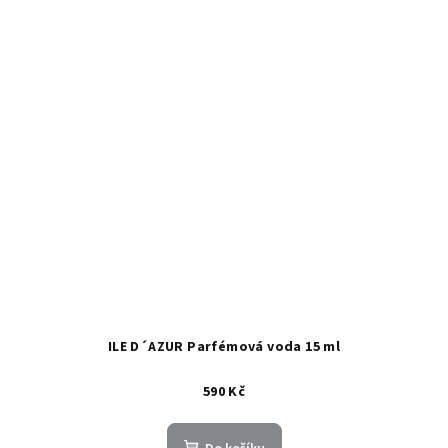
ILE D´AZUR Parfémová voda 15 ml
590 Kč