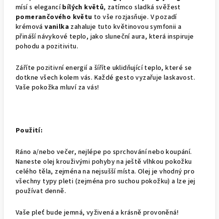
mísí s elegancí
bílých květů
, zatímco sladká svěžest
pomerančového květu
to vše rozjasňuje. V pozadí
krémová
vanilka
zahaluje tuto květinovou symfonii a
přináší návykové teplo, jako sluneční aura, která inspiruje
pohodu a pozitivitu.
Záříte pozitivní energií a šíříte uklidňující teplo, které se
dotkne všech kolem vás. Každé gesto vyzařuje laskavost.
Vaše pokožka mluví za vás!
Použití:
Ráno a/nebo večer, nejlépe po sprchování nebo koupání.
Naneste olej krouživými pohyby na ještě vlhkou pokožku
celého těla, zejména na nejsušší místa. Olej je vhodný pro
všechny typy pleti (zejména pro suchou pokožku) a lze jej
používat denně.
Vaše pleť bude jemná, vyživená a krásně provoněná!