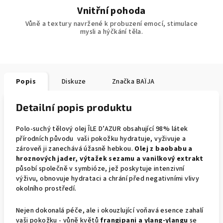
Vnitřní pohoda
Vůně a textury navržené k probuzení emocí, stimulace
mysli a hýčkání těla.
Popis
Diskuze
Značka
BAÏJA
Detailní popis produktu
Polo-suchý tělový olej ÎLE D’AZUR obsahující 98% látek
přírodních původu vaši pokožku hydratuje, vyživuje a
zároveň ji zanechává úžasně hebkou.
Olej z baobabu a
hroznových jader, výtažek sezamu a vanilkový extrakt
působí společně v symbióze, jež poskytuje intenzivní
výživu, obnovuje hydrataci a chrání před negativními vlivy
okolního prostředí.
Nejen dokonalá péče, ale i okouzlující voňavá esence zahalí
vaši pokožku - vůně květů
frangipani a ylang-ylangu
se