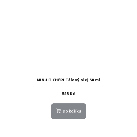
MINUIT CHÉRI Tělový olej 50 ml
585 Kč
Do košíku
Z