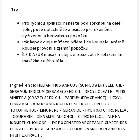
Tip:
Pro rychlou aplikaci: naneste pod sprchou na celé
tělo, poté opláchněte a osušte pro okamžitě
vyživenou a hedvábnou pokožku
Pár kapek oleje můžete přidat i do koupele. Krásně
koupel provoní a zjemní pokožku
ÎLE D’AZUR masážní olej lze používat i k relaxačním
masážím celého těla
Ingredience:
HELIANTHUS ANNUUS (SUNFLOWER) SEED OIL -
SESAMUM INDICUM (SESAME) SEED OIL - DECYL OLEATE - VITIS
VINIFERA (GRAPE) SEED OIL - PARFUM (FRAGRANCE) - HEXYL
CINNAMAL - ADANSONIA DIGITATA SEED OIL - LINALOOL -
TOCOPHEROL - LIMONENE - GERANIOL - HYDROXYCITRONELLAL
- COUMARIN - CINNAMYL ALCOHOL - CITRONELLOL - ALPHA-
ISOMETHYL IONONE - HYDROGENATED VEGETABLE GLYCERIDES
CITRATE - BENZYL BENZOATE - CITRAL - VANILLA PLANIFOLIA
FRUIT EXTRACT .