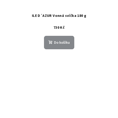
ILE D´AZUR Vonná svíčka 180 g
730 Kč
Do košíku