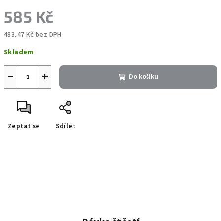
585 Kč
483,47 Kč bez DPH
Měrná
Skladem
cena:
−
+
Do košíku
Zeptat se
Sdílet