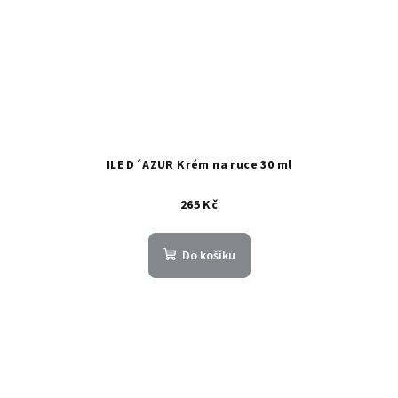
ILE D´AZUR Krém na ruce 30 ml
265 Kč
Do košíku