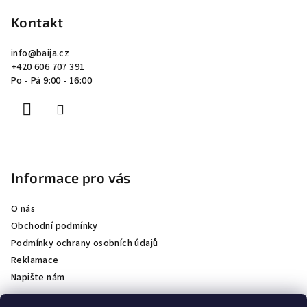
á
p
Kontakt
a
info
@
baija.cz
t
+420 606 707 391
í
Po - Pá 9:00 - 16:00
Informace pro vás
O nás
Obchodní podmínky
Podmínky ochrany osobních údajů
Reklamace
Napište nám