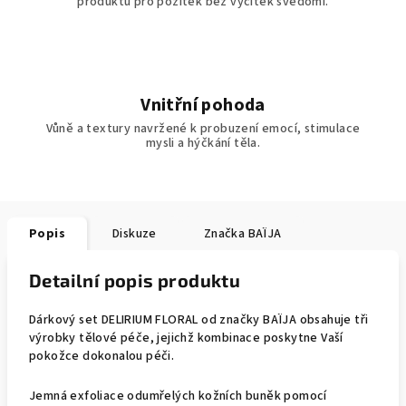
produktu pro požitek bez výčitek svědomí.
Vnitřní pohoda
Vůně a textury navržené k probuzení emocí, stimulace
mysli a hýčkání těla.
Popis
Diskuze
Značka
BAÏJA
Detailní popis produktu
Dárkový set DELIRIUM FLORAL od značky BAÏJA obsahuje tři
výrobky tělové péče, jejichž kombinace poskytne Vaší
pokožce dokonalou péči.
Jemná exfoliace odumřelých kožních buněk pomocí