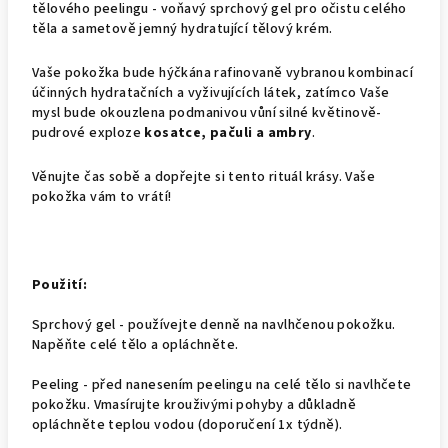
tělového peelingu - voňavý sprchový gel pro očistu celého
těla a sametově jemný hydratující tělový krém.
Vaše pokožka bude hýčkána rafinovaně vybranou kombinací
účinných hydratačních a vyživujících látek, zatímco Vaše
mysl bude okouzlena podmanivou vůní silné květinově-
pudrové exploze
kosatce, pačuli a ambry
.
Věnujte čas sobě a dopřejte si tento rituál krásy. Vaše
pokožka vám to vrátí!
Použití:
Sprchový gel - používejte denně na navlhčenou pokožku.
Napěňte celé tělo a opláchněte.
Peeling - před nanesením peelingu na celé tělo si navlhčete
pokožku. Vmasírujte krouživými pohyby a důkladně
opláchněte teplou vodou (doporučení 1x týdně).