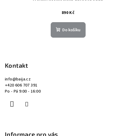
890 Kč
Do košíku
Z
á
p
Kontakt
a
info
@
baija.cz
t
+420 606 707 391
í
Po - Pá 9:00 - 16:00
Informace pro vás