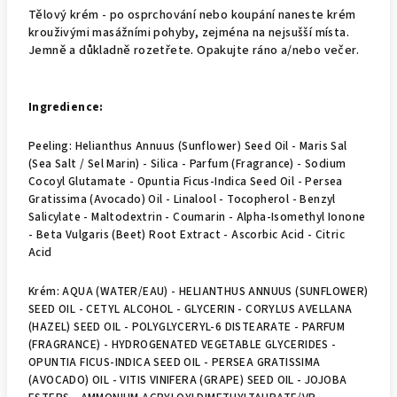
Tělový krém - po osprchování nebo koupání naneste krém
krouživými masážními pohyby, zejména na nejsušší místa.
Jemně a důkladně rozetřete. Opakujte ráno a/nebo večer.
Ingredience:
Peeling: Helianthus Annuus (Sunflower) Seed Oil - Maris Sal
(Sea Salt / Sel Marin) - Silica - Parfum (Fragrance) - Sodium
Cocoyl Glutamate - Opuntia Ficus-Indica Seed Oil - Persea
Gratissima (Avocado) Oil - Linalool - Tocopherol - Benzyl
Salicylate - Maltodextrin - Coumarin - Alpha-Isomethyl Ionone
- Beta Vulgaris (Beet) Root Extract - Ascorbic Acid - Citric
Acid
Krém: AQUA (WATER/EAU) - HELIANTHUS ANNUUS (SUNFLOWER)
SEED OIL - CETYL ALCOHOL - GLYCERIN - CORYLUS AVELLANA
(HAZEL) SEED OIL - POLYGLYCERYL-6 DISTEARATE - PARFUM
(FRAGRANCE) - HYDROGENATED VEGETABLE GLYCERIDES -
OPUNTIA FICUS-INDICA SEED OIL - PERSEA GRATISSIMA
(AVOCADO) OIL - VITIS VINIFERA (GRAPE) SEED OIL - JOJOBA