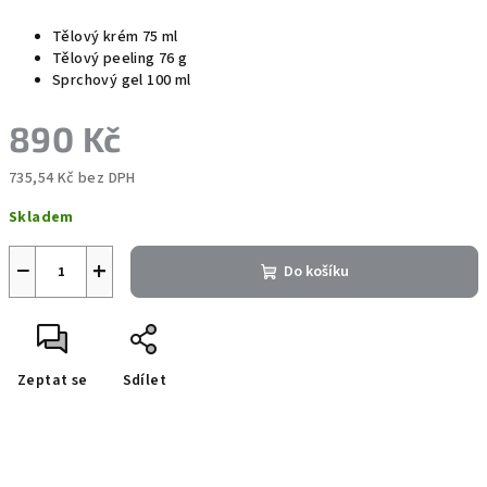
Tělový krém 75 ml
Tělový peeling 76 g
Sprchový gel 100 ml
890 Kč
735,54 Kč bez DPH
Měrná
Skladem
cena:
−
+
Do košíku
Zeptat se
Sdílet