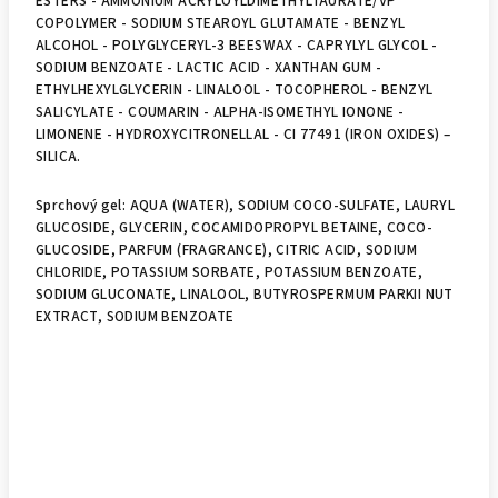
ESTERS - AMMONIUM ACRYLOYLDIMETHYLTAURATE/VP
COPOLYMER - SODIUM STEAROYL GLUTAMATE - BENZYL
ALCOHOL - POLYGLYCERYL-3 BEESWAX - CAPRYLYL GLYCOL -
SODIUM BENZOATE - LACTIC ACID - XANTHAN GUM -
ETHYLHEXYLGLYCERIN - LINALOOL - TOCOPHEROL - BENZYL
SALICYLATE - COUMARIN - ALPHA-ISOMETHYL IONONE -
LIMONENE - HYDROXYCITRONELLAL - CI 77491 (IRON OXIDES) –
SILICA.
Sprchový gel: AQUA (WATER), SODIUM COCO-SULFATE, LAURYL
GLUCOSIDE, GLYCERIN, COCAMIDOPROPYL BETAINE, COCO-
GLUCOSIDE, PARFUM (FRAGRANCE), CITRIC ACID, SODIUM
CHLORIDE, POTASSIUM SORBATE, POTASSIUM BENZOATE,
SODIUM GLUCONATE, LINALOOL, BUTYROSPERMUM PARKII NUT
EXTRACT, SODIUM BENZOATE