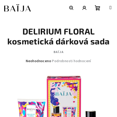
Přejít
na
obsah
Nákupní
Hledat
Přihlášení
DELIRIUM FLORAL
košík
kosmetická dárková sada
BAÏJA
Průměrné
Neohodnoceno
Podrobnosti hodnocení
hodnocení
produktu
je
0,0
z
5
hvězdiček.