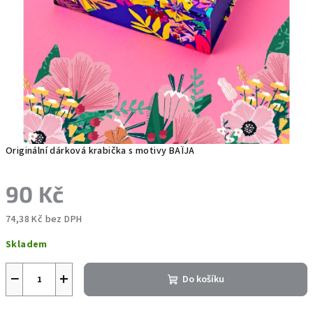
Originální dárková krabička s motivy BAÏJA
90 Kč
74,38 Kč bez DPH
Měrná
Skladem
cena:
−
+
Do košíku