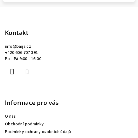
Z
á
p
Kontakt
a
info
@
baija.cz
t
+420 606 707 391
í
Po - Pá 9:00 - 16:00
Informace pro vás
O nás
Obchodní podmínky
Podmínky ochrany osobních údajů