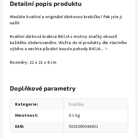
Detailní popis produktu
Hledáte kvalitní a originální dárkovou krabičku? Pak jste ji
našli!
Kvalitní dárková krabice BAÏJA s motivy značky okouzlí
každého obdarovaného. Vložte do ní produkty dle vlastního
výběru a nechte působit kouzlo pohody BAÏJA... ✨
Rozměry: 22 x 21 x 8 cm
Doplňkové parametry
Kategorie
:
Doplňky
Hmotnost
:
0.1 kg
EAN
:
9302000046431